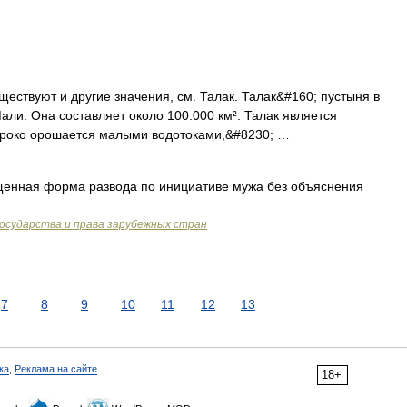
ествуют и другие значения, см. Талак. Талак&#160; пустыня в
али. Она составляет около 100.000 км². Талак является
ироко орошается малыми водотоками,&#8230; …
енная форма развода по инициативе мужа без объяснения
государства и права зарубежных стран
7
8
9
10
11
12
13
ка
,
Реклама на сайте
18+