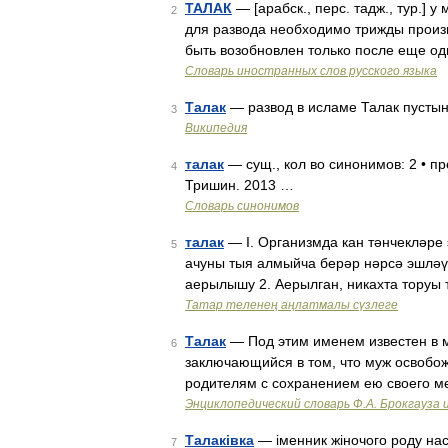
ТАЛАК
— [арабск., перс. тадж., тур.]
2
для развода необходимо трижды произн
быть возобновлен только после еще о
Словарь иностранных слов русского языка
Талак
— развод в исламе Талак пустын
3
Википедия
талак
— сущ., кол во синонимов: 2 • пр
4
Тришин. 2013 …
Словарь синонимов
талак
— I. Организмда кан тәнчекләре 
5
ачуны тыя алмыйча берәр нәрсә эшләү т
аерылышу 2. Аерылган, никахта торуы
Татар теленең аңлатмалы сүзлеге
Талак
— Под этим именем известен в 
6
заключающийся в том, что муж освобож
родителям с сохранением ею своего ме
Энциклопедический словарь Ф.А. Брокгауза 
Талаківка
— іменник жіночого роду нас
7