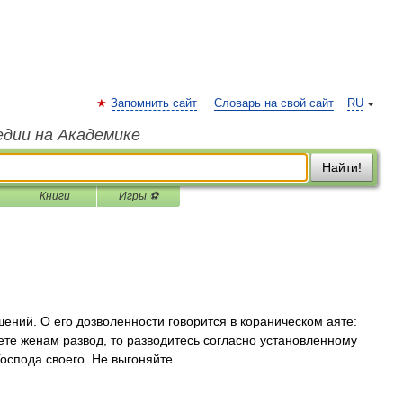
Запомнить сайт
Словарь на свой сайт
RU
едии на Академике
Найти!
Книги
Игры ⚽
ений. О его дозволенности говорится в кораническом аяте:
аете женам развод, то разводитесь согласно установленному
 Господа своего. Не выгоняйте …