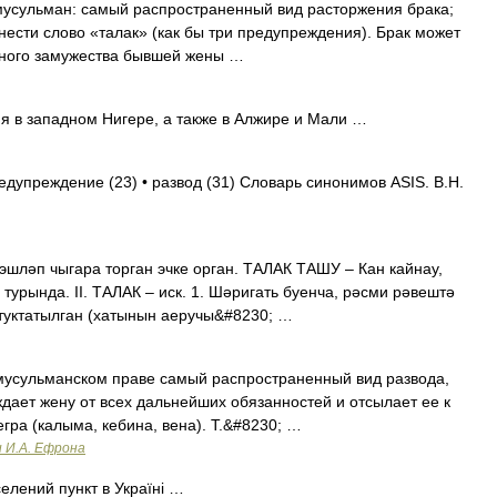
 у мусульман: самый распространенный вид расторжения брака;
ести слово «талак» (как бы три предупреждения). Брак может
дного замужества бывшей жены …
я в западном Нигере, а также в Алжире и Мали …
едупреждение (23) • развод (31) Словарь синонимов ASIS. В.Н.
эшләп чыгара торган эчке орган. ТАЛАК ТАШУ – Кан кайнау,
урында. II. ТАЛАК – иск. 1. Шәригать буенча, рәсми рәвештә
 туктатылган (хатынын аеручы&#8230; …
мусульманском праве самый распространенный вид развода,
дает жену от всех дальнейших обязанностей и отсылает ее к
гра (калыма, кебина, вена). Т.&#8230; …
и И.А. Ефрона
елений пункт в Україні …