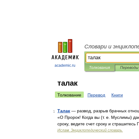
Словари и энциклоп
academic.ru
Толкования
Переводы
талак
Толкование
Перевод
Книги
Талак
— развод, разрыв брачных отнош
1
«О Пророк! Когда вы (т. е. Муслимы) д
сроку, ведите счет сроку и страшитесь
Ислам. Энциклопедический словарь.