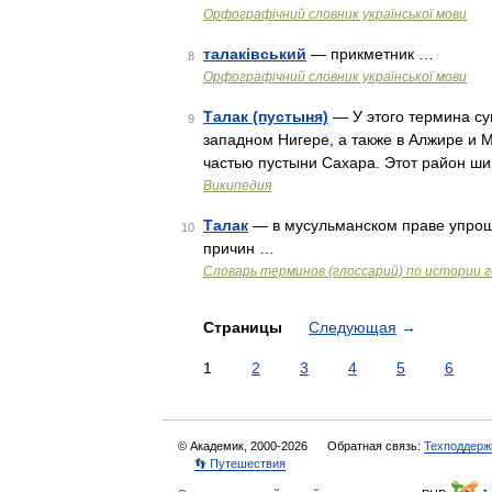
Орфографічний словник української мови
талаківський
— прикметник …
8
Орфографічний словник української мови
Талак (пустыня)
— У этого термина сущ
9
западном Нигере, а также в Алжире и М
частью пустыни Сахара. Этот район ш
Википедия
Талак
— в мусульманском праве упрощ
10
причин …
Словарь терминов (глоссарий) по истории 
Страницы
Следующая
→
1
2
3
4
5
6
© Академик, 2000-2026
Обратная связь:
Техподдерж
👣 Путешествия